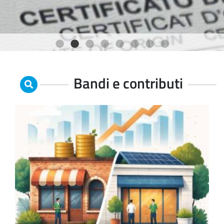
1
2
3
4
5
6
7
8
Bandi e contributi