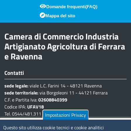
Domande frequenti(FAQ)
Piè di pagina
Mappa del sito
Camera di Commercio Industria
Artigianato Agricoltura di Ferrara
e Ravenna
Contatti
sede legale:
viale L.C. Farini 14 - 48121 Ravenna
sede territoriale:
via Borgoleoni 11 - 44121 Ferrara
C.F. e Partita Iva:
02608840399
Codice IPA:
UFAV18
Tel. 0544/481.311 - 0532/783.711
Impostazioni Privacy
Pec:
cciaa@pec.fera.camcom.it
Questo sito utilizza cookie tecnici e cookie analitici