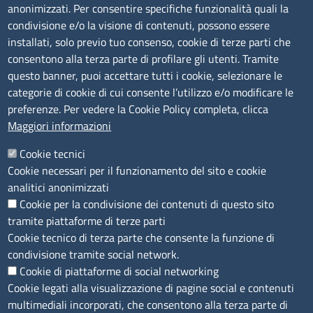
anonimizzati. Per consentire specifiche funzionalità quali la
Amministrazione Trasparente
condivisione e/o la visione di contenuti, possono essere
installati, solo previo tuo consenso, cookie di terze parti che
Bandi di gara
consentono alla terza parte di profilare gli utenti. Tramite
Bilanci
questo banner, puoi accettare tutti i cookie, selezionare le
Concorsi e selezioni
categorie di cookie di cui consente l’utilizzo e/o modificare le
Procedimenti
preferenze. Per vedere la Cookie Policy completa, clicca
Provvedimenti
Maggiori informazioni
Seguici su
Cookie tecnici
Cookie necessari per il funzionamento del sito e cookie
analitici anonimizzati
Cookie per la condivisione dei contenuti di questo sito
Sito web
tramite piattaforme di terze parti
Cookie tecnico di terza parte che consente la funzione di
Accesso riservato
condivisione tramite social network.
Mappa del sito
Cookie di piattaforme di social networking
Cookie legati alla visualizzazione di pagine social e contenuti
Menù privacy
Cookie
Note legali
Privacy
multimediali incorporati, che consentono alla terza parte di