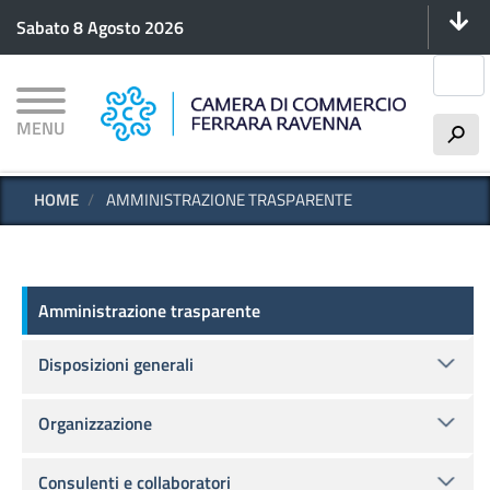
Menu 
Salta
Sabato 8 Agosto 2026
al
contenuto
Cerca
principale
MENU
h
HOME
AMMINISTRAZIONE TRASPARENTE
Amministrazione trasparente
Amministrazione trasparente
Disposizioni generali
Organizzazione
Consulenti e collaboratori