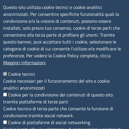
Pec:
cciaa@pec.fera.camcom.it
Questo sito utilizza cookie tecnici e cookie analitici
anonimizzati. Per consentire specifiche funzionalità quali la
Amministrazione Trasparente
condivisione e/o la visione di contenuti, possono essere
installati, solo previo tuo consenso, cookie di terze parti che
Bandi di gara
consentono alla terza parte di profilare gli utenti. Tramite
Bilanci
questo banner, puoi accettare tutti i cookie, selezionare le
Concorsi e selezioni
categorie di cookie di cui consente l’utilizzo e/o modificare le
Procedimenti
preferenze. Per vedere la Cookie Policy completa, clicca
Provvedimenti
Maggiori informazioni
Seguici su
Cookie tecnici
Cookie necessari per il funzionamento del sito e cookie
analitici anonimizzati
Cookie per la condivisione dei contenuti di questo sito
Sito web
tramite piattaforme di terze parti
Cookie tecnico di terza parte che consente la funzione di
Accesso riservato
condivisione tramite social network.
Mappa del sito
Cookie di piattaforme di social networking