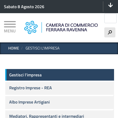
Menu 
Salta
Sabato 8 Agosto 2026
al
contenuto
Cerca
principale
MENU
h
HOME
GESTISCI L'IMPRESA
Gestisci l'impresa
Gestisci l'impresa
Registro Imprese - REA
Albo Imprese Artigiani
Mediatori, Rappresentanti e intermediari