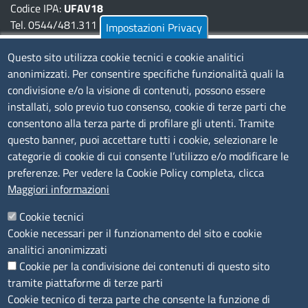
Codice IPA:
UFAV18
Tel. 0544/481.311 - 0532/783.711
Impostazioni Privacy
Pec:
cciaa@pec.fera.camcom.it
Questo sito utilizza cookie tecnici e cookie analitici
anonimizzati. Per consentire specifiche funzionalità quali la
Amministrazione Trasparente
condivisione e/o la visione di contenuti, possono essere
installati, solo previo tuo consenso, cookie di terze parti che
Bandi di gara
consentono alla terza parte di profilare gli utenti. Tramite
Bilanci
questo banner, puoi accettare tutti i cookie, selezionare le
Concorsi e selezioni
categorie di cookie di cui consente l’utilizzo e/o modificare le
Procedimenti
preferenze. Per vedere la Cookie Policy completa, clicca
Provvedimenti
Maggiori informazioni
Seguici su
Cookie tecnici
Cookie necessari per il funzionamento del sito e cookie
analitici anonimizzati
Cookie per la condivisione dei contenuti di questo sito
Sito web
tramite piattaforme di terze parti
Cookie tecnico di terza parte che consente la funzione di
Accesso riservato