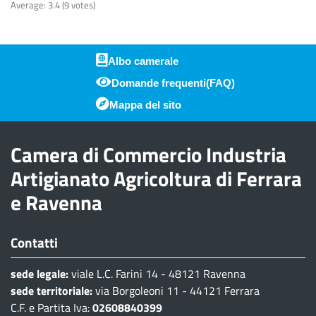
Average:
3.4
(
9
votes)
Albo camerale
Domande frequenti(FAQ)
Piè di pagina
Mappa del sito
Camera di Commercio Industria
Artigianato Agricoltura di Ferrara
e Ravenna
Contatti
sede legale:
viale L.C. Farini 14 - 48121 Ravenna
sede territoriale:
via Borgoleoni 11 - 44121 Ferrara
C.F. e Partita Iva:
02608840399