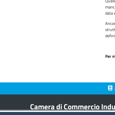
Quasi
manca
data 
Ancor
strut
defini
Per m
Piè 
Camera di Commercio Indus