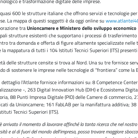
nologico e trasformazione digitale delle imprese.
quasi 600 le strutture italiane che offrono servizi e tecnologie per 
se. La mappa di questi soggetti è da oggi online su
www.atlantei40
borazione tra
Unioncamere e Ministero dello sviluppo economico
ipali strutture esistenti che supportano i processi di trasferimento 
ontro tra domanda e offerta di figure altamente specializzate nelle 
la mappatura di tutti i 104 Istituti Tecnici Superiori (ITS) presenti i
tà delle strutture censite si trova al Nord. Una su tre fornisce se
ado di sostenere le imprese nelle tecnologie di “frontiera” come la Bl
n dettaglio l’Atlante fornisce informazioni su: 8 Competence Center
alizzazione -, 263 Digital Innovation Hub (DIH) e Ecosistema Digital
oria, 88 Punti Impresa Digitale (PID) delle Camere di commercio, 2
ficati da Unioncamere; 161 FabLAB per la manifattura additiva; 38 I
tituti Tecnici Superiori (ITS).
è arrivato il momento di lavorare affinché la tanta ricerca che nel nostro 
sità e al di fuori del mondo dell’impresa, possa trovare maggiore sboc