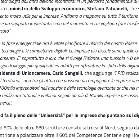
 tecnologia dall’altro devono incontrarsi in un percorso fondamentale di 
ra il
ministro dello Sviluppo economico, Stefano Patuanelli,
che 
nto molto utile per le imprese. Andiamo a mappare su tutto il territorio n
e un supporto importantissimo nel momento in cui vogliono fare trasferim
cato”.
la fase emergenziale ora è vitale pianificare il rilancio del nostro Paese
tecnologie e le competenze digitali. Le imprese più piccole sono quelle ch
mento. E’ soprattutto a loro che si rivolge l’Atlante, una bussola 4.0 per 
ni di viaggio più qualificati ed adatti per affrontare la sfida della digit
sidente di Unioncamere, Carlo Sangalli,
che aggiunge
“i PID realiz
il territorio, sono tra gli attori che possono accompagnare le imprese v
100mila imprenditori nell’adozione delle tecnologie avanzate anche nei mo
realizzato tutorial e webinar seguiti da più di 80mila imprese per assist
erce”.
rd fa il pieno delle “Università” per le imprese che puntano sul di
el 50% delle oltre 680 strutture censite si trova al Nord, seguito da
ntrione a polarizzare oltre il 60% dei Competence Center e degli Inc