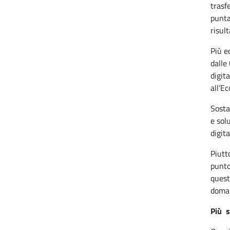
trasf
punta
risul
Più e
dalle
digit
all’E
Sosta
e sol
digita
Piutto
punto
quest
doman
Più s