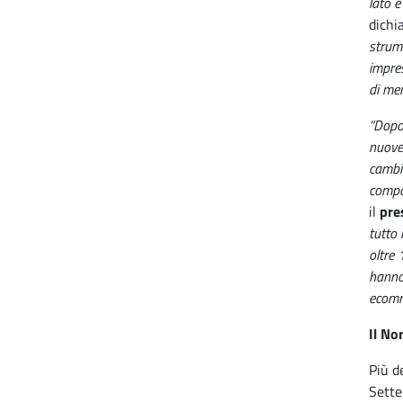
lato e
dichia
strume
impres
di mer
“Dopo 
nuove 
cambia
compag
il
pre
tutto 
oltre 
hanno 
ecomm
Il No
Più d
Sette