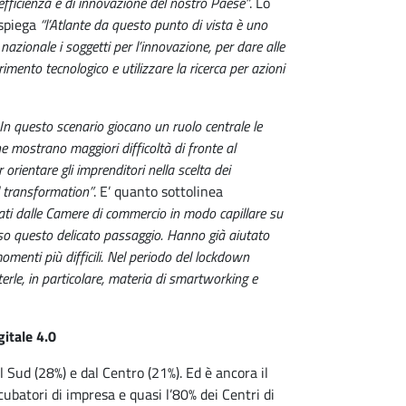
efficienza e di innovazione del nostro Paese”
. Lo
spiega
“l’Atlante da questo punto di vista è uno
azionale i soggetti per l’innovazione, per dare alle
ento tecnologico e utilizzare la ricerca per azioni
. In questo scenario giocano un ruolo centrale le
e mostrano maggiori difficoltà di fronte al
orientare gli imprenditori nella scelta dei
al transformation”
. E’ quanto sottolinea
zati dalle Camere di commercio in modo capillare su
erso questo delicato passaggio. Hanno già aiutato
menti più difficili. Nel periodo del lockdown
erle, in particolare, materia di smartworking e
gitale 4.0
l Sud (28%) e dal Centro (21%). Ed è ancora il
ubatori di impresa e quasi l’80% dei Centri di