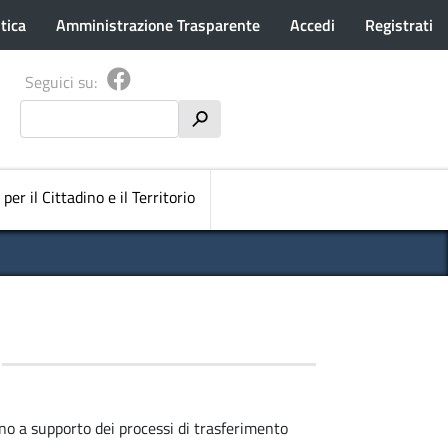
tica
Amministrazione Trasparente
Accedi
Registrati
Seguici su:
Cerca
h
pale
 per il Cittadino e il Territorio
no a supporto dei processi di trasferimento