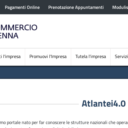
rofilo utente
Salta
Pagamenti Online
Prenotazione Appuntamenti
Modulis
al
contenuto
principale
Navigazione princi
i l'impresa
Promuovi l'Impresa
Tutela l'impresa
Servizi
Atlantei4.0
mo portale nato per far conoscere le strutture nazionali che opera