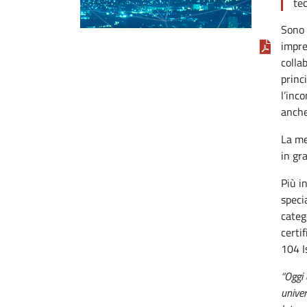
tec
Sono 
impre
colla
princ
l’inc
anche 
La me
in gr
Più i
speci
categ
certi
104 Is
“Oggi 
univer