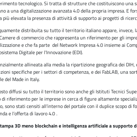
erimento tecnologico. Si tratta di strutture che costituiscono una s
no a una digitalizzazione avanzata 4.0 della propria impresa. E fo
ta più elevata la presenza di attività di supporto ai progetti di rice
quamente distribuita su tutto il territorio italiano appare, invece, l
 Camere di commercio che rappresenta un riferimento per gli impren
alizzazione e che fa parte del Network Impresa 4.0 insieme ai Comp
cosistema Digitale per l’Innovazione (EDI).
nzialmente allineata alla media la ripartizione geografica dei DIH
uzioni specifiche per i settori di competenza, e dei FabLAB, una sorta
le del Made in Italy.
sto diffusi su tutto il territorio sono anche gli Istituti Tecnici Sup
 di riferimento per le imprese in cerca di figure altamente specializ
o, sono stati censiti all’interno del portale con il duplice scopo di
da e l’offerta di lavoro 4.0 .
tampa 3D meno blockchain e intelligenza artificiale a supporto d