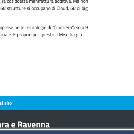
, la cosiddetta manifattura additiva. Ma non
 68 strutture si occupano di Cloud, 68 di big
rese nelle tecnologie di “frontiera”: solo 9
iciale. E proprio per questo il Mise ha già
l sito
rara e Ravenna