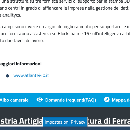
 una struttura su tre fornisce servizi di supporto per la stampa 3D
no centri in grado di affiancare le imprese nella gestione dei dati:
e analitycs.
a ampi sono invece i margini di miglioramento per supportare le imp
ture forniscono assistenza su Blockchain e 16 sull’intelligenza artif
to due tavoli di lavoro.
aggiori informazioni
www.atlantei40.it
Albo camerale
Domande frequenti(FAQ)
Mappa de
di pagina
tria Artigianato Agricoltura di Fer
Impostazioni Privacy