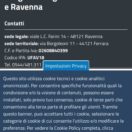
e Ravenna
Contatti
sede legale:
viale L.C. Farini 14 - 48121 Ravenna
sede territoriale:
via Borgoleoni 11 - 44121 Ferrara
C.F. e Partita Iva:
02608840399
Codice IPA:
UFAV18
Tel. 0544/481.311 - 0532/783.711
Impostazioni Privacy
Pec:
cciaa@pec.fera.camcom.it
Questo sito utilizza cookie tecnici e cookie analitici
anonimizzati. Per consentire specifiche funzionalità quali la
Amministrazione Trasparente
condivisione e/o la visione di contenuti, possono essere
installati, solo previo tuo consenso, cookie di terze parti che
Bandi di gara
consentono alla terza parte di profilare gli utenti. Tramite
Bilanci
questo banner, puoi accettare tutti i cookie, selezionare le
Concorsi e selezioni
categorie di cookie di cui consente l’utilizzo e/o modificare le
Procedimenti
preferenze. Per vedere la Cookie Policy completa, clicca
Provvedimenti