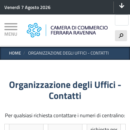
Menu 
Salta
Venerdì 7 Agosto 2026
al
contenuto
Cerca
principale
MENU
h
HOME
ORGANIZZAZIONE DEGLI UFFICI - CONTATTI
Organizzazione degli Uffici -
Contatti
Per qualsiasi richiesta contattare i numeri di centralino:
richieste per