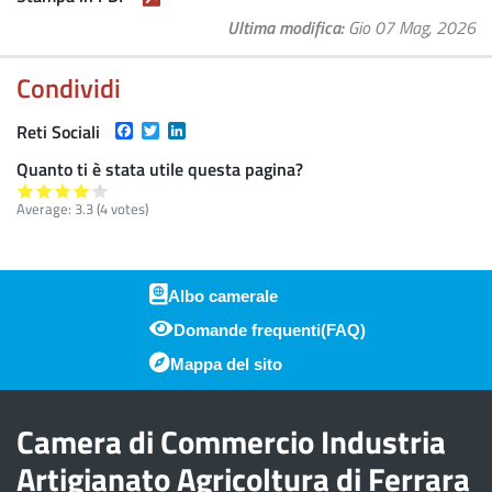
Ultima modifica
Gio 07 Mag, 2026
Condividi
Facebook
Twitter
LinkedIn
Reti Sociali
Quanto ti è stata utile questa pagina?
Average:
3.3
(
4
votes)
Albo camerale
Domande frequenti(FAQ)
Piè di pagina
Mappa del sito
Camera di Commercio Industria
Artigianato Agricoltura di Ferrara