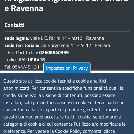
e Ravenna
Contatti
sede legale:
viale L.C. Farini 14 - 48121 Ravenna
sede territoriale:
via Borgoleoni 11 - 44121 Ferrara
C.F. e Partita Iva:
02608840399
Codice IPA:
UFAV18
Tel. 0544/481.311 - 0532/783.711
Impostazioni Privacy
Pec:
cciaa@pec.fera.camcom.it
Questo sito utilizza cookie tecnici e cookie analitici
anonimizzati. Per consentire specifiche funzionalità quali la
Amministrazione Trasparente
condivisione e/o la visione di contenuti, possono essere
installati, solo previo tuo consenso, cookie di terze parti che
Bandi di gara
consentono alla terza parte di profilare gli utenti. Tramite
Bilanci
questo banner, puoi accettare tutti i cookie, selezionare le
Concorsi e selezioni
categorie di cookie di cui consente l’utilizzo e/o modificare le
Procedimenti
preferenze. Per vedere la Cookie Policy completa, clicca
Provvedimenti