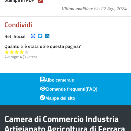
Stampa in PDF
Ultima modifica
Gio 22 Ago, 2024
Condividi
Facebook
Twitter
LinkedIn
Reti Sociali
Quanto ti è stata utile questa pagina?
Average:
4
(
3
votes)
Albo camerale
Domande frequenti(FAQ)
Piè di pagina
Mappa del sito
Camera di Commercio Industria
Artigianato Agricoltura di Ferrara