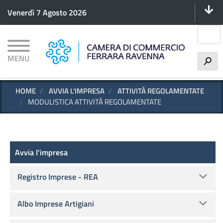
Menu 
Salta
Venerdì 7 Agosto 2026
al
contenuto
Cerca
principale
MENU
h
HOME
AVVIA L'IMPRESA
ATTIVITÀ REGOLAMENTATE
MODULISTICA ATTIVITÀ REGOLAMENTATE
Avvia l'impresa
Avvia l'impresa
Registro Imprese - REA
Albo Imprese Artigiani