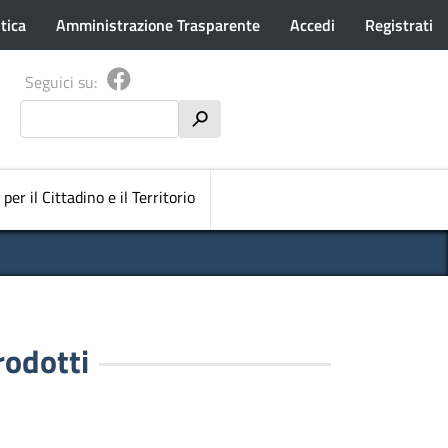
tica
Amministrazione Trasparente
Accedi
Registrati
Seguici su:
Cerca
h
pale
 per il Cittadino e il Territorio
rodotti