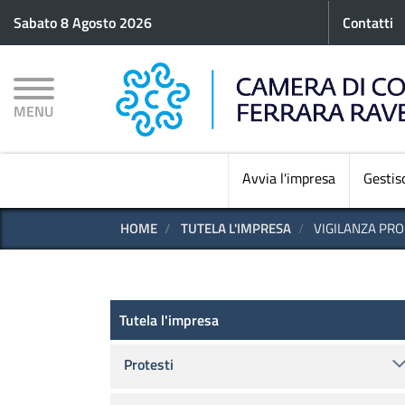
Menu p
Sabato 8 Agosto 2026
Contatti
MENU
Avvia l'impresa
Gestisc
HOME
TUTELA L'IMPRESA
VIGILANZA PRO
Tutela l'impresa
Tutela l'impresa
Protesti