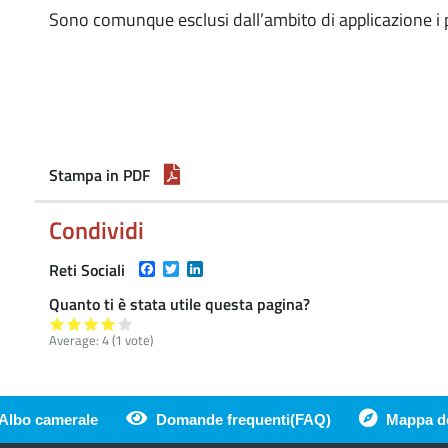
Sono comunque esclusi dall’ambito di applicazione i p
Stampa in PDF
Condividi
Facebook
Twitter
LinkedIn
Reti Sociali
Quanto ti è stata utile questa pagina?
Average:
4
(
1
vote)
Albo camerale
Domande frequenti(FAQ)
Mappa de
di pagina