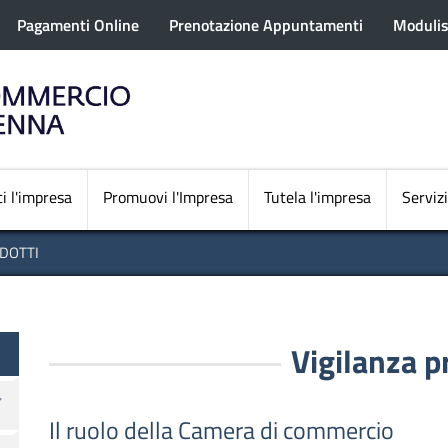
rofilo utente
Salta
Pagamenti Online
Prenotazione Appuntamenti
Modulis
al
contenuto
principale
Navigazione princi
i l'impresa
Promuovi l'Impresa
Tutela l'impresa
Servizi
DOTTI
Vigilanza p
Il ruolo della Camera di commercio