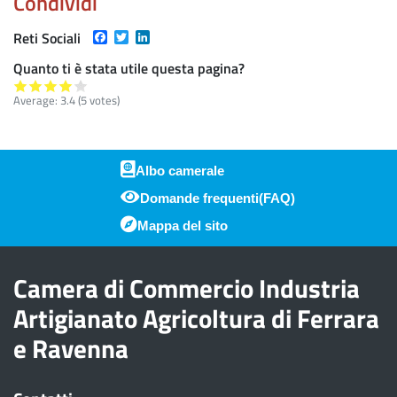
Condividi
Facebook
Twitter
LinkedIn
Reti Sociali
Quanto ti è stata utile questa pagina?
Average:
3.4
(
5
votes)
Albo camerale
Domande frequenti(FAQ)
Piè di pagina
Mappa del sito
Camera di Commercio Industria
Artigianato Agricoltura di Ferrara
e Ravenna