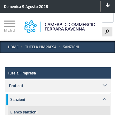
Menu 
Salta
Domenica 9 Agosto 2026
al
contenuto
Cerca
principale
MENU
h
HOME
TUTELA L'IMPRESA
SANZIONI
Tutela l'impresa
Tutela l'impresa
Protesti
Sanzioni
Elenco sanzioni