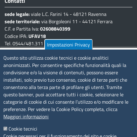
Contatti
sede legale:
viale L.C. Farini 14 - 48121 Ravenna
sede territoriale:
via Borgoleoni 11 - 44121 Ferrara
C.F. e Partita Iva:
02608840399
Codice IPA:
UFAV18
Tel. 0544/481.311 - 0532/783.711
Impostazioni Privacy
Pec:
cciaa@pec.fera.camcom.it
Questo sito utilizza cookie tecnici e cookie analitici
anonimizzati. Per consentire specifiche funzionalità quali la
Amministrazione Trasparente
condivisione e/o la visione di contenuti, possono essere
installati, solo previo tuo consenso, cookie di terze parti che
Bandi di gara
consentono alla terza parte di profilare gli utenti. Tramite
Bilanci
questo banner, puoi accettare tutti i cookie, selezionare le
Concorsi e selezioni
categorie di cookie di cui consente l’utilizzo e/o modificare le
Procedimenti
preferenze. Per vedere la Cookie Policy completa, clicca
Provvedimenti
Maggiori informazioni
Seguici su
Cookie tecnici
Cookie necessari per il funzionamento del sito e cookie