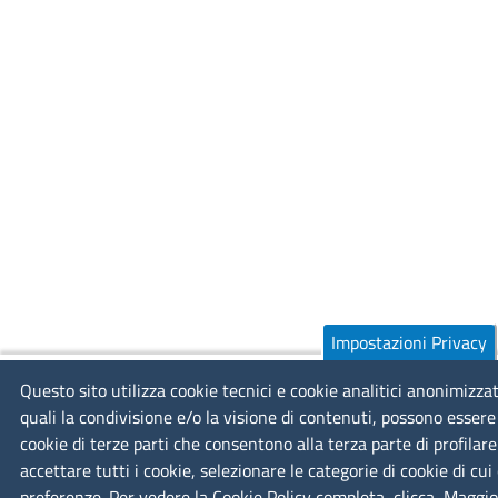
Impostazioni Privacy
Questo sito utilizza cookie tecnici e cookie analitici anonimizza
quali la condivisione e/o la visione di contenuti, possono essere
cookie di terze parti che consentono alla terza parte di profilar
accettare tutti i cookie, selezionare le categorie di cookie di cui
preferenze. Per vedere la Cookie Policy completa, clicca
Maggio