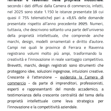
s
econdo i dati
diffusi dalla Camera di commercio, infatti,
nel 2025
sono
state
1.150 le istanze presentate
(
di cui
quasi il 75% telematiche
) pari a
+8,6% delle domande
presentate rispetto al
l’anno precedente
2025
.
N
umeri,
tuttavia,
che
descrivono soltanto una parte dell’universo
della proprietà intellettuale, che comprende anche
mar
chi, design, modelli ornamentali e diritto d’autore.
Campi nei quali l
e province di Ferrara e Ravenna
registra
no
volumi molto più ampi, trasforma
ndo
la
creatività e l’innovazione in reale vantaggio competitivo.
Brevetti, marchi, design registrati sono strumenti che
proteggono idee, soluzioni ingegnose, intuizioni creative.
Crescente
è l’
attenzione –
evidenzia la Camera di
commercio
- da parte di imprenditori, professionisti,
esperti e rappresentanti del mondo accademico, a
testimonianza della crescente centralità del tema della
proprietà intellettuale come leva strategica per
l’innovazione e la competitività aziendale.