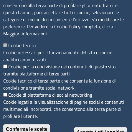
Bandi di gara
consentono alla terza parte di profilare gli utenti. Tramite
Bilanci
questo banner, puoi accettare tutti i cookie, selezionare le
Concorsi e selezioni
categorie di cookie di cui consente l’utilizzo e/o modificare le
Procedimenti
preferenze. Per vedere la Cookie Policy completa, clicca
Provvedimenti
Maggiori informazioni
Seguici su
Cookie tecnici
Cookie necessari per il funzionamento del sito e cookie
analitici anonimizzati
Cookie per la condivisione dei contenuti di questo sito
Sito web
tramite piattaforme di terze parti
Cookie tecnico di terza parte che consente la funzione di
Accesso riservato
condivisione tramite social network.
Mappa del sito
Cookie di piattaforme di social networking
Cookie legati alla visualizzazione di pagine social e contenuti
Menù privacy
Cookie
Note legali
Privacy
multimediali incorporati, che consentono alla terza parte di
Dichiarazione di Accessibilità
profilare l'utente.
Conferma le scelte
© 2026 Camere di Commercio di Ferrara Ravenna