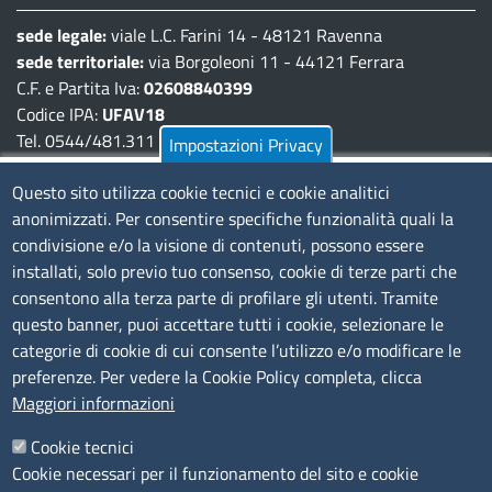
sede legale:
viale L.C. Farini 14 - 48121 Ravenna
sede territoriale:
via Borgoleoni 11 - 44121 Ferrara
C.F. e Partita Iva:
02608840399
Codice IPA:
UFAV18
Tel. 0544/481.311 - 0532/783.711
Impostazioni Privacy
Pec:
cciaa@pec.fera.camcom.it
Questo sito utilizza cookie tecnici e cookie analitici
anonimizzati. Per consentire specifiche funzionalità quali la
Amministrazione Trasparente
condivisione e/o la visione di contenuti, possono essere
installati, solo previo tuo consenso, cookie di terze parti che
Bandi di gara
consentono alla terza parte di profilare gli utenti. Tramite
Bilanci
questo banner, puoi accettare tutti i cookie, selezionare le
Concorsi e selezioni
categorie di cookie di cui consente l’utilizzo e/o modificare le
Procedimenti
preferenze. Per vedere la Cookie Policy completa, clicca
Provvedimenti
Maggiori informazioni
Seguici su
Cookie tecnici
Cookie necessari per il funzionamento del sito e cookie