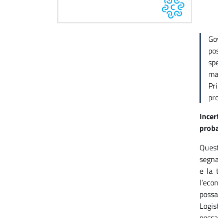
Gov
pos
sp
ma
Pri
pro
Incer
proba
Quest
segna
e la 
l’eco
possa
Logis
possa