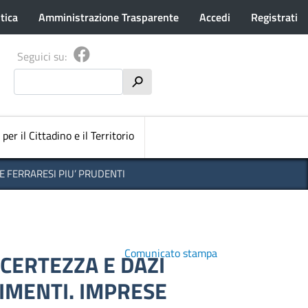
tica
Amministrazione Trasparente
Accedi
Registrati
Seguici su:
Cerca
h
pale
 per il Cittadino e il Territorio
E FERRARESI PIU’ PRUDENTI
Comunicato stampa
NCERTEZZA E DAZI
IMENTI. IMPRESE