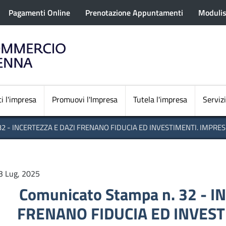
rofilo utente
Salta
Pagamenti Online
Prenotazione Appuntamenti
Modulis
al
contenuto
principale
Navigazione princi
i l'impresa
Promuovi l'Impresa
Tutela l'impresa
Servizi
 - INCERTEZZA E DAZI FRENANO FIDUCIA ED INVESTIMENTI. IMPRES
3 Lug, 2025
Comunicato Stampa n. 32 - I
FRENANO FIDUCIA ED INVEST