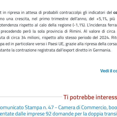
t in ripresa in attesa di probabili contraccolpi: gli indicatori del
c
ano una crescita, nel primo trimestre dell’anno, del +5,1%, più 
otendenza rispetto al calo della regione (-1,1%). L’incidenza ferra
 precedendo però la sola provincia di Rimini. Al valore di circa
uta di circa 34 milioni, rispetto allo stesso periodo del 2024. Ri
opa ed in particolare verso i Paesi UE, grazie alla ripresa della co
tante la contrazione registrata dall’export diretto in Germania.
Vedi il 
Ti potrebbe interes
omunicato Stampa n. 47 - Camera di Commercio, boom d
entate dalle imprese 92 domande per la doppia transiz