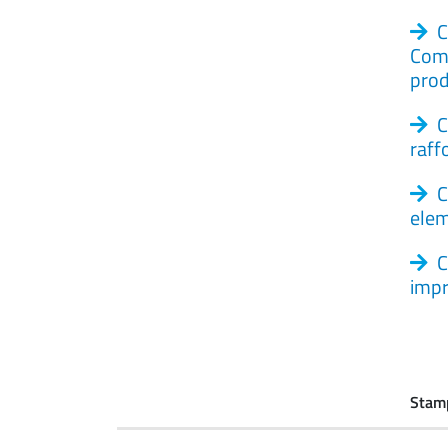
C
Comm
prod
C
raff
C
elem
C
impr
Stam