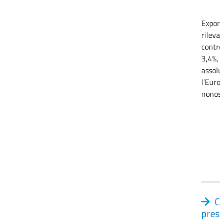
Expor
rilev
contr
3,4%,
assol
l’Eur
nonos
C
pres