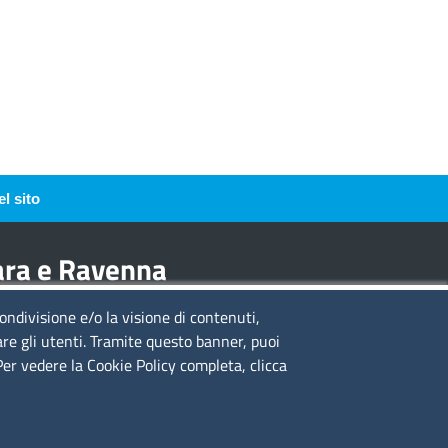
l sito
rara e Ravenna
condivisione e/o la visione di contenuti,
guici su
are gli utenti. Tramite questo banner, puoi
 Per vedere la Cookie Policy completa, clicca
to web