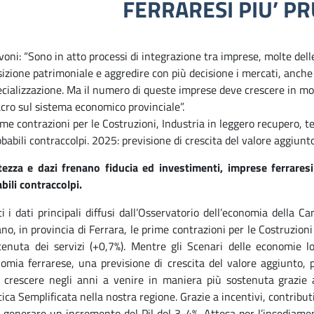
FERRARESI PIU’ P
oni: “Sono in atto processi di integrazione tra imprese, molte dell
izione patrimoniale e aggredire con più decisione i mercati, anche e
ecializzazione. Ma il numero di queste imprese deve crescere in mo
cro sul sistema economico provinciale”.
me contrazioni per le Costruzioni, Industria in leggero recupero, te
babili contraccolpi. 2025: previsione di crescita del valore aggiunt
tezza e dazi frenano fiducia ed investimenti, imprese ferraresi
bili contraccolpi.
i i dati principali diffusi dall’Osservatorio dell’economia della
no, in provincia di Ferrara, le prime contrazioni per le Costruzioni 
tenuta dei servizi (+0,7%). Mentre gli Scenari delle economie l
nomia ferrarese, una previsione di crescita del valore aggiunto, 
 crescere negli anni a venire in maniera più sostenuta grazie al
tica Semplificata nella nostra regione. Grazie a incentivi, contribut
 generare un incremento del Pil del 3-4%. Attesa per l’insediament