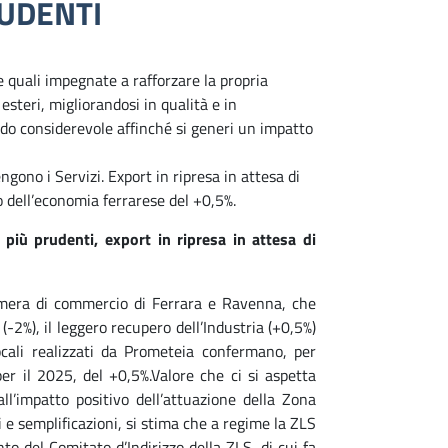
RUDENTI
e quali impegnate a rafforzare la propria
steri, migliorandosi in qualità e in
do considerevole affinché si generi un impatto
ngono i Servizi. Export in ripresa in attesa di
o dell’economia ferrarese del +0,5%.
 più prudenti, export in ripresa in attesa di
 Camera di commercio di Ferrara e Ravenna, che
(-2%), il leggero recupero dell’Industria (+0,5%)
ocali realizzati da Prometeia confermano, per
per il 2025, del +0,5%.Valore che ci si aspetta
l’impatto positivo dell’attuazione della Zona
i e semplificazioni, si stima che a regime la ZLS
o del Comitato d’Indirizzo della ZLS, di cui fa