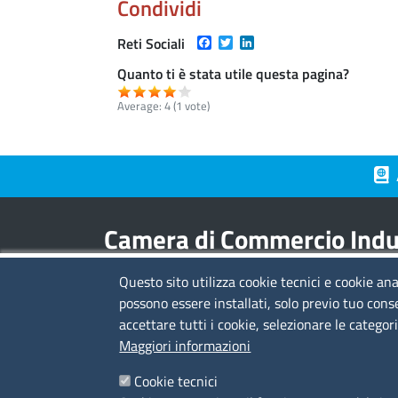
Condividi
Facebook
Twitter
LinkedIn
Reti Sociali
Quanto ti è stata utile questa pagina?
Average:
4
(
1
vote)
Piè 
Camera di Commercio Indus
Questo sito utilizza cookie tecnici e cookie ana
Contatti
possono essere installati, solo previo tuo cons
accettare tutti i cookie, selezionare le categor
sede legale:
viale L.C. Farini 14 - 48121 Ravenn
Maggiori informazioni
sede territoriale:
via Borgoleoni 11 - 44121
Ferrara
Cookie tecnici
C.F. e Partita Iva:
02608840399