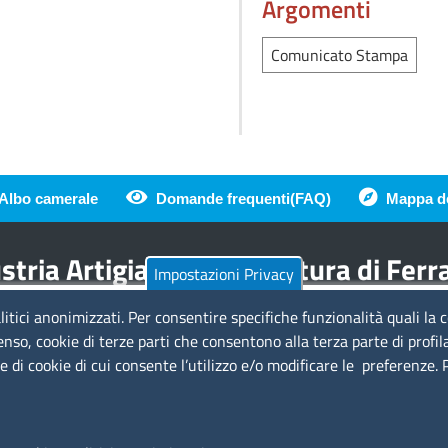
Argomenti
Comunicato Stampa
Albo camerale
Domande frequenti(FAQ)
Mappa de
di pagina
tria Artigianato Agricoltura di Fer
Impostazioni Privacy
litici anonimizzati. Per consentire specifiche funzionalità quali la 
Amministrazione Trasparente
Se
enso, cookie di terze parti che consentono alla terza parte di profil
ie di cookie di cui consente l’utilizzo e/o modificare le preferenze.
a
Bandi di gara
Bilanci
Concorsi e selezioni
Si
Procedimenti