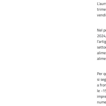
L’aum
trime
vendi
Nel p
2024,
l’art
sett
alime
alime
Per q
si se
a fro
le -1
impre
numero