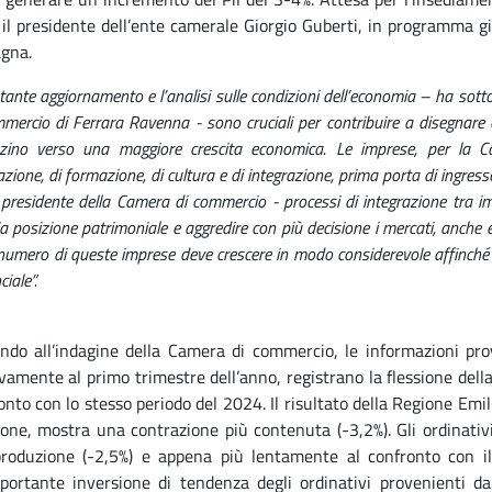
 il presidente dell’ente camerale Giorgio Guberti, in programma gi
gna.
stante aggiornamento e l’analisi sulle condizioni dell’economia – ha sot
mercio di Ferrara Ravenna - sono cruciali per contribuire a disegnare e
izzino verso una maggiore crescita economica. Le imprese, per la Ca
zione, di formazione, di cultura e di integrazione, prima porta di ingre
e presidente della Camera di commercio - processi di integrazione tra i
a posizione patrimoniale e aggredire con più decisione i mercati, anche es
 numero di queste imprese deve crescere in modo considerevole affinché
ciale”.
ndo all’indagine della Camera di commercio, le informazioni pro
ivamente al primo trimestre dell’anno, registrano la flessione del
onto con lo stesso periodo del 2024. Il risultato della Regione Em
ione, mostra una contrazione più contenuta (-3,2%). Gli ordinati
produzione (-2,5%) e appena più lentamente al confronto con il
portante inversione di tendenza degli ordinativi provenienti dal