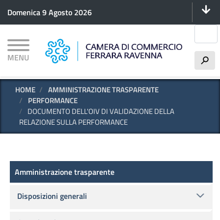
Menu 
Salta
Domenica 9 Agosto 2026
al
contenuto
Cerca
principale
MENU
h
HOME
AMMINISTRAZIONE TRASPARENTE
PERFORMANCE
DOCUMENTO DELL'OIV DI VALIDAZIONE DELLA
RELAZIONE SULLA PERFORMANCE
Amministrazione trasparente
Amministrazione trasparente
Disposizioni generali