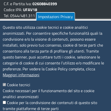
C.F. e Partita Iva:
02608840399
Codice IPA:
UFAV18
Tel. 0544/481.311 - 0532/783.711
Impostazioni Privacy
Pec:
cciaa@pec.fera.camcom.it
Questo sito utilizza cookie tecnici e cookie analitici
anonimizzati. Per consentire specifiche funzionalità quali la
Amministrazione Trasparente
condivisione e/o la visione di contenuti, possono essere
installati, solo previo tuo consenso, cookie di terze parti che
Bandi di gara
consentono alla terza parte di profilare gli utenti. Tramite
Bilanci
questo banner, puoi accettare tutti i cookie, selezionare le
Concorsi e selezioni
categorie di cookie di cui consente l’utilizzo e/o modificare le
Procedimenti
preferenze. Per vedere la Cookie Policy completa, clicca
Provvedimenti
Maggiori informazioni
Seguici su
Cookie tecnici
Cookie necessari per il funzionamento del sito e cookie
analitici anonimizzati
Cookie per la condivisione dei contenuti di questo sito
Sito web
tramite piattaforme di terze parti