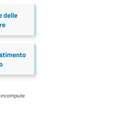
 delle
re
estimento
o
e incompiute