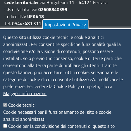
sede territoriale:
via Borgoleoni 11 - 44121 Ferrara
C.F. e Partita Iva:
02608840399
Codice IPA:
UFAV18
Tel. 0544/481.311 - 0532/783.711
Impostazioni Privacy
Pec:
cciaa@pec.fera.camcom.it
Questo sito utilizza cookie tecnici e cookie analitici
anonimizzati. Per consentire specifiche funzionalità quali la
Amministrazione Trasparente
condivisione e/o la visione di contenuti, possono essere
installati, solo previo tuo consenso, cookie di terze parti che
Bandi di gara
consentono alla terza parte di profilare gli utenti. Tramite
Bilanci
questo banner, puoi accettare tutti i cookie, selezionare le
Concorsi e selezioni
categorie di cookie di cui consente l’utilizzo e/o modificare le
Procedimenti
preferenze. Per vedere la Cookie Policy completa, clicca
Provvedimenti
Maggiori informazioni
Seguici su
Cookie tecnici
Cookie necessari per il funzionamento del sito e cookie
analitici anonimizzati
Cookie per la condivisione dei contenuti di questo sito
Sito web