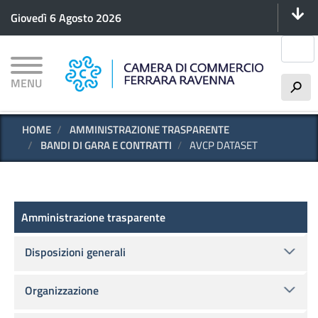
Menu 
Salta
Giovedì 6 Agosto 2026
al
contenuto
Cerca
principale
MENU
h
HOME
AMMINISTRAZIONE TRASPARENTE
BANDI DI GARA E CONTRATTI
AVCP DATASET
Amministrazione trasparente
Amministrazione trasparente
Disposizioni generali
Organizzazione