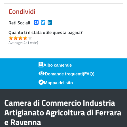
Condividi
Facebook
Twitter
LinkedIn
Reti Sociali
Quanto ti è stata utile questa pagina?
Average:
4
(
1
vote)
Albo camerale
Domande frequenti(FAQ)
Piè di pagina
Mappa del sito
Camera di Commercio Industria
Artigianato Agricoltura di Ferrara
e Ravenna