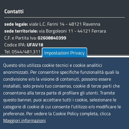
Contatti
sede legale:
viale L.C. Farini 14 - 48121 Ravenna
sede territoriale:
via Borgoleoni 11 - 44121 Ferrara
C.F. e Partita Iva:
02608840399
Codice IPA:
UFAV18
Tel. 0544/481.311 - 0532/783.711
Impostazioni Privacy
Pec:
cciaa@pec.fera.camcom.it
Questo sito utilizza cookie tecnici e cookie analitici
anonimizzati. Per consentire specifiche funzionalità quali la
Amministrazione Trasparente
condivisione e/o la visione di contenuti, possono essere
installati, solo previo tuo consenso, cookie di terze parti che
Bandi di gara
consentono alla terza parte di profilare gli utenti. Tramite
Bilanci
questo banner, puoi accettare tutti i cookie, selezionare le
Concorsi e selezioni
categorie di cookie di cui consente l’utilizzo e/o modificare le
Procedimenti
preferenze. Per vedere la Cookie Policy completa, clicca
Provvedimenti
Maggiori informazioni
Seguici su