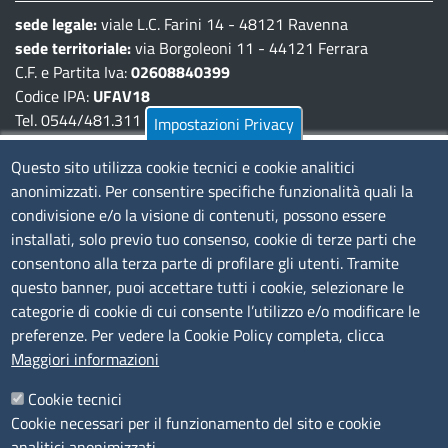
sede legale:
viale L.C. Farini 14 - 48121 Ravenna
sede territoriale:
via Borgoleoni 11 - 44121 Ferrara
C.F. e Partita Iva:
02608840399
Codice IPA:
UFAV18
Tel. 0544/481.311 - 0532/783.711
Impostazioni Privacy
Pec:
cciaa@pec.fera.camcom.it
Questo sito utilizza cookie tecnici e cookie analitici
anonimizzati. Per consentire specifiche funzionalità quali la
Amministrazione Trasparente
condivisione e/o la visione di contenuti, possono essere
installati, solo previo tuo consenso, cookie di terze parti che
Bandi di gara
consentono alla terza parte di profilare gli utenti. Tramite
Bilanci
questo banner, puoi accettare tutti i cookie, selezionare le
Concorsi e selezioni
categorie di cookie di cui consente l’utilizzo e/o modificare le
Procedimenti
preferenze. Per vedere la Cookie Policy completa, clicca
Provvedimenti
Maggiori informazioni
Seguici su
Cookie tecnici
Cookie necessari per il funzionamento del sito e cookie
analitici anonimizzati