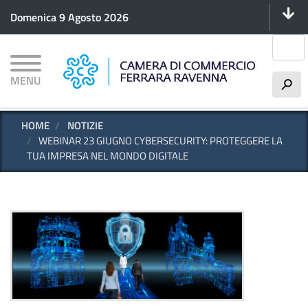
Menu 
Salta
Domenica 9 Agosto 2026
al
contenuto
Cerca
principale
MENU
h
HOME
NOTIZIE
WEBINAR 23 GIUGNO CYBERSECURITY: PROTEGGERE LA
TUA IMPRESA NEL MONDO DIGITALE