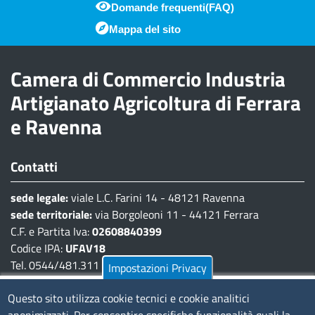
Domande frequenti(FAQ)
Piè di pagina
Mappa del sito
Camera di Commercio Industria
Artigianato Agricoltura di Ferrara
e Ravenna
Contatti
sede legale:
viale L.C. Farini 14 - 48121 Ravenna
sede territoriale:
via Borgoleoni 11 - 44121 Ferrara
C.F. e Partita Iva:
02608840399
Codice IPA:
UFAV18
Tel. 0544/481.311 - 0532/783.711
Impostazioni Privacy
Pec:
cciaa@pec.fera.camcom.it
Questo sito utilizza cookie tecnici e cookie analitici