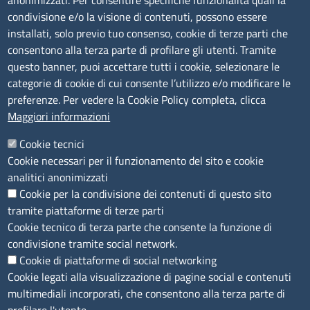
anonimizzati. Per consentire specifiche funzionalità quali la
Amministrazione Trasparente
condivisione e/o la visione di contenuti, possono essere
installati, solo previo tuo consenso, cookie di terze parti che
Bandi di gara
consentono alla terza parte di profilare gli utenti. Tramite
Bilanci
questo banner, puoi accettare tutti i cookie, selezionare le
Concorsi e selezioni
categorie di cookie di cui consente l’utilizzo e/o modificare le
Procedimenti
preferenze. Per vedere la Cookie Policy completa, clicca
Provvedimenti
Maggiori informazioni
Seguici su
Cookie tecnici
Cookie necessari per il funzionamento del sito e cookie
analitici anonimizzati
Cookie per la condivisione dei contenuti di questo sito
Sito web
tramite piattaforme di terze parti
Cookie tecnico di terza parte che consente la funzione di
Accesso riservato
condivisione tramite social network.
Mappa del sito
Cookie di piattaforme di social networking
Cookie legati alla visualizzazione di pagine social e contenuti
Menù privacy
Cookie
Note legali
Privacy
multimediali incorporati, che consentono alla terza parte di
Dichiarazione di Accessibilità