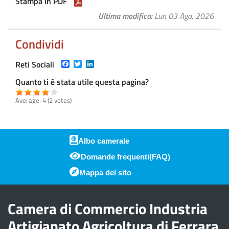
Stampa in PDF
Ultima modifica
Lun 03 Ago, 2026
Condividi
Facebook
Twitter
LinkedIn
Reti Sociali
Quanto ti è stata utile questa pagina?
Average:
4
(
2
votes)
Albo camerale
Domande frequenti(FAQ)
Piè di pagina
Mappa del sito
Camera di Commercio Industria
Artigianato Agricoltura di Ferrara