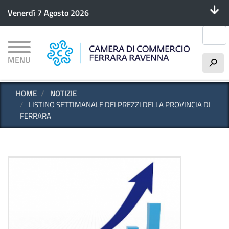
Menu 
Salta
Venerdì 7 Agosto 2026
al
contenuto
Cerca
principale
MENU
h
HOME
NOTIZIE
LISTINO SETTIMANALE DEI PREZZI DELLA PROVINCIA DI
FERRARA