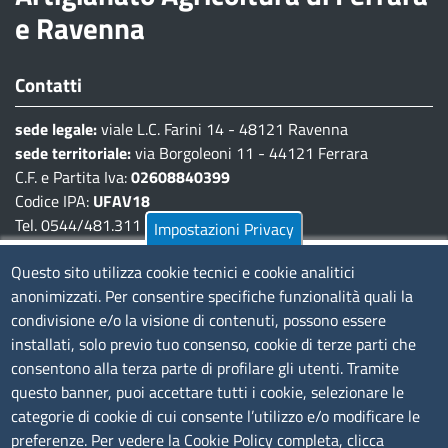
e Ravenna
Contatti
sede legale:
viale L.C. Farini 14 - 48121 Ravenna
sede territoriale:
via Borgoleoni 11 - 44121 Ferrara
C.F. e Partita Iva:
02608840399
Codice IPA:
UFAV18
Tel. 0544/481.311 - 0532/783.711
Impostazioni Privacy
Pec:
cciaa@pec.fera.camcom.it
Questo sito utilizza cookie tecnici e cookie analitici
anonimizzati. Per consentire specifiche funzionalità quali la
Amministrazione Trasparente
condivisione e/o la visione di contenuti, possono essere
installati, solo previo tuo consenso, cookie di terze parti che
Bandi di gara
consentono alla terza parte di profilare gli utenti. Tramite
Bilanci
questo banner, puoi accettare tutti i cookie, selezionare le
Concorsi e selezioni
categorie di cookie di cui consente l’utilizzo e/o modificare le
Procedimenti
preferenze. Per vedere la Cookie Policy completa, clicca