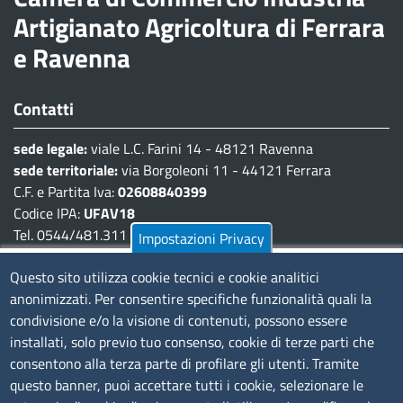
Artigianato Agricoltura di Ferrara
e Ravenna
Contatti
sede legale:
viale L.C. Farini 14 - 48121 Ravenna
sede territoriale:
via Borgoleoni 11 - 44121 Ferrara
C.F. e Partita Iva:
02608840399
Codice IPA:
UFAV18
Tel. 0544/481.311 - 0532/783.711
Impostazioni Privacy
Pec:
cciaa@pec.fera.camcom.it
Questo sito utilizza cookie tecnici e cookie analitici
anonimizzati. Per consentire specifiche funzionalità quali la
Amministrazione Trasparente
condivisione e/o la visione di contenuti, possono essere
installati, solo previo tuo consenso, cookie di terze parti che
Bandi di gara
consentono alla terza parte di profilare gli utenti. Tramite
Bilanci
questo banner, puoi accettare tutti i cookie, selezionare le
Concorsi e selezioni