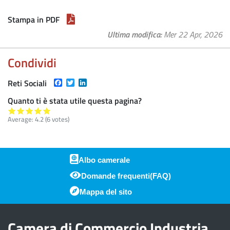
Stampa in PDF
Ultima modifica
Mer 22 Apr, 2026
Condividi
Facebook
Twitter
LinkedIn
Reti Sociali
Quanto ti è stata utile questa pagina?
Average:
4.2
(
6
votes)
Albo camerale
Domande frequenti(FAQ)
Piè di pagina
Mappa del sito
Camera di Commercio Industria