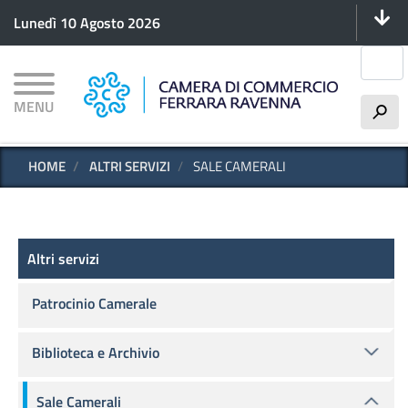
Menu 
Salta
Lunedì 10 Agosto 2026
al
contenuto
Cerca
principale
MENU
h
HOME
ALTRI SERVIZI
SALE CAMERALI
Altri servizi
Altri servizi
Patrocinio Camerale
Biblioteca e Archivio
Sale Camerali