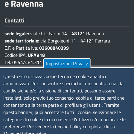
e Ravenna
Contatti
sede legale:
viale L.C. Farini 14 - 48121 Ravenna
sede territoriale:
via Borgoleoni 11 - 44121 Ferrara
C.F. e Partita Iva:
02608840399
Codice IPA:
UFAV18
Tel. 0544/481.311 - 0532/783.711
Impostazioni Privacy
Pec:
cciaa@pec.fera.camcom.it
Questo sito utilizza cookie tecnici e cookie analitici
anonimizzati. Per consentire specifiche funzionalità quali la
Amministrazione Trasparente
condivisione e/o la visione di contenuti, possono essere
installati, solo previo tuo consenso, cookie di terze parti che
Bandi di gara
consentono alla terza parte di profilare gli utenti. Tramite
Bilanci
questo banner, puoi accettare tutti i cookie, selezionare le
Concorsi e selezioni
categorie di cookie di cui consente l’utilizzo e/o modificare le
Procedimenti
preferenze. Per vedere la Cookie Policy completa, clicca
Provvedimenti
Maggiori informazioni