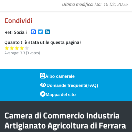
Ultima modifica
Mar 16 Dic, 2025
Condividi
Facebook
Twitter
LinkedIn
Reti Sociali
Quanto ti è stata utile questa pagina?
Average:
3.3
(
3
votes)
Albo camerale
Domande frequenti(FAQ)
Piè di pagina
Mappa del sito
Camera di Commercio Industria
Artigianato Agricoltura di Ferrara