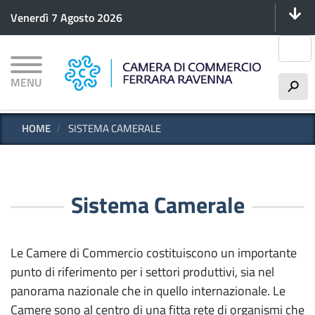
Menu 
Salta
Venerdì 7 Agosto 2026
al
contenuto
Cerca
principale
MENU
h
HOME
SISTEMA CAMERALE
Sistema Camerale
Le Camere di Commercio costituiscono un importante
punto di riferimento per i settori produttivi, sia nel
panorama nazionale che in quello internazionale. Le
Camere sono al centro di una fitta rete di organismi che