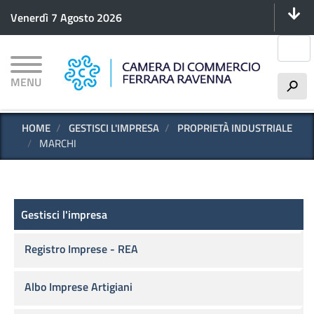
Menu 
Salta
Venerdì 7 Agosto 2026
al
contenuto
Cerca
principale
MENU
h
HOME
GESTISCI L'IMPRESA
PROPRIETÀ INDUSTRIALE
MARCHI
Gestisci l'impresa
Gestisci l'impresa
Registro Imprese - REA
Albo Imprese Artigiani