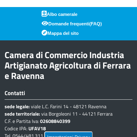
Albo camerale
Domande frequenti(FAQ)
Piè di pagina
Mappa del sito
Camera di Commercio Industria
Artigianato Agricoltura di Ferrara
e Ravenna
Contatti
sede legale:
viale L.C. Farini 14 - 48121 Ravenna
sede territoriale:
via Borgoleoni 11 - 44121 Ferrara
C.F. e Partita Iva:
02608840399
Codice IPA:
UFAV18
Tel. 0544/481.311 - 0532/783.711