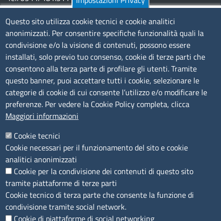
Impostazioni Privacy
Pec:
cciaa@pec.fera.camcom.it
Questo sito utilizza cookie tecnici e cookie analitici
anonimizzati. Per consentire specifiche funzionalità quali la
Amministrazione Trasparente
condivisione e/o la visione di contenuti, possono essere
installati, solo previo tuo consenso, cookie di terze parti che
Bandi di gara
consentono alla terza parte di profilare gli utenti. Tramite
Bilanci
questo banner, puoi accettare tutti i cookie, selezionare le
Concorsi e selezioni
categorie di cookie di cui consente l’utilizzo e/o modificare le
Procedimenti
preferenze. Per vedere la Cookie Policy completa, clicca
Provvedimenti
Maggiori informazioni
Seguici su
Cookie tecnici
Cookie necessari per il funzionamento del sito e cookie
analitici anonimizzati
Cookie per la condivisione dei contenuti di questo sito
Sito web
tramite piattaforme di terze parti
Cookie tecnico di terza parte che consente la funzione di
Accesso riservato
condivisione tramite social network.
Mappa del sito
Cookie di piattaforme di social networking