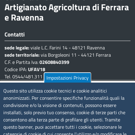
Artigianato Agricoltura di Ferrara
e Ravenna
Contatti
sede legale:
viale L.C. Farini 14 - 48121 Ravenna
sede territoriale:
via Borgoleoni 11 - 44121 Ferrara
C.F. e Partita Iva:
02608840399
Codice IPA:
UFAV18
Tel. 0544/481.311 - 0532/783.711
Impostazioni Privacy
Pec:
cciaa@pec.fera.camcom.it
Questo sito utilizza cookie tecnici e cookie analitici
anonimizzati. Per consentire specifiche funzionalità quali la
Amministrazione Trasparente
condivisione e/o la visione di contenuti, possono essere
installati, solo previo tuo consenso, cookie di terze parti che
Bandi di gara
consentono alla terza parte di profilare gli utenti. Tramite
Bilanci
questo banner, puoi accettare tutti i cookie, selezionare le
Concorsi e selezioni
categorie di cookie di cui consente l’utilizzo e/o modificare le