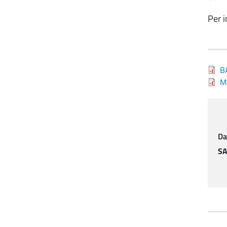
Per 
B
M
Da
SA