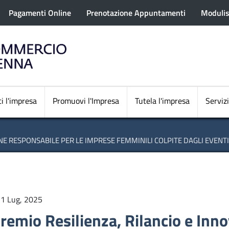
rofilo utente
Salta
Pagamenti Online
Prenotazione Appuntamenti
Modulis
al
contenuto
principale
Navigazione princi
i l'impresa
Promuovi l'Impresa
Tutela l'impresa
Servizi
NE RESPONSABILE PER LE IMPRESE FEMMINILI COLPITE DAGLI EVENT
1 Lug, 2025
remio Resilienza, Rilancio e Inn