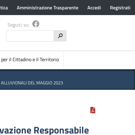
tica
Amministrazione Trasparente
Accedi
Registrati
Seguici su:
Cerca
h
pale
 per il Cittadino e il Territorio
I ALLUVIONALI DEL MAGGIO 2023
ovazione Responsabile