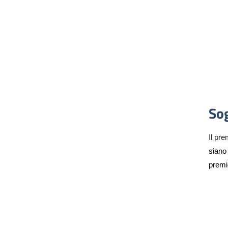
Sog
Il pre
siano
premio