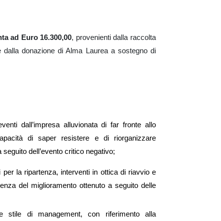
ta ad Euro 16.300,00
, provenienti dalla raccolta
 e dalla donazione di Alma Laurea a sostegno di
enti dall’impresa alluvionata di far fronte allo
pacità di saper resistere e di riorganizzare
a seguito dell’evento critico negativo;
i per la ripartenza,
interventi
in ottica di riavvio e
denza del
miglioramento ottenuto a seguito del
le
ta e stile di management, con riferimento alla