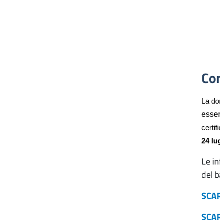
Co
La do
esse
certif
24 lu
Le in
del 
SCAR
SCAR