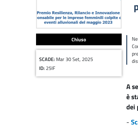
p
Nel
Chiuso
Com
pre
SCADE
Mar 30 Set, 2025
dis
ID
25IF
A se
è s
dei
-
Sc