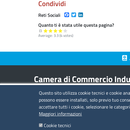
Condividi
Facebook
Twitter
LinkedIn
Reti Sociali
Quanto ti è stata utile questa pagina?
Average:
3.3
(
4
votes)
Piè 
Camera di Commercio Indus
Questo sito utilizza cookie tecnici e cookie ana
Contatti
possono essere installati, solo previo tuo cons
accettare tutti i cookie, selezionare le categor
sede legale:
viale L.C. Farini 14 - 48121 Ravenn
Maggiori informazioni
sede territoriale:
via Borgoleoni 11 - 44121
Ferrara
Cookie tecnici
C.F. e Partita Iva:
02608840399