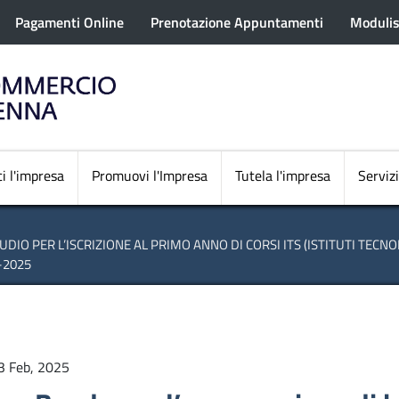
rofilo utente
Salta
Pagamenti Online
Prenotazione Appuntamenti
Modulis
al
contenuto
principale
Navigazione princi
i l'impresa
Promuovi l'Impresa
Tutela l'impresa
Servizi
DIO PER L’ISCRIZIONE AL PRIMO ANNO DI CORSI ITS (ISTITUTI TECN
-2025
3 Feb, 2025