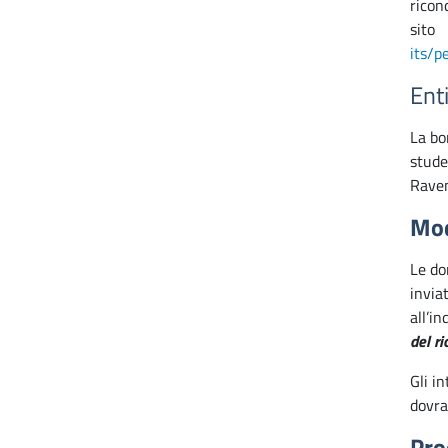
ricon
sit
its/p
Enti
La bo
stude
Raven
Mod
Le do
invi
all’in
del r
Gli i
dovra
Pro