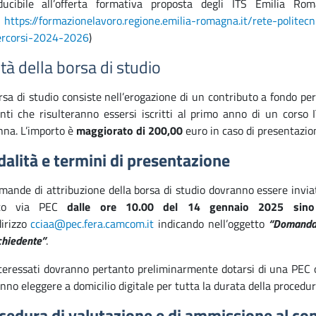
ducibile all’offerta formativa proposta degli ITS Emilia Rom
o
https://formazionelavoro.regione.emilia-romagna.it/rete-politecn
ercorsi-2024-2026
)
tà della borsa di studio
rsa di studio consiste nell’erogazione di un contributo a fondo pe
nti che risulteranno essersi iscritti al primo anno di un corso 
na. L’importo è
maggiorato di 200,00
euro in caso di presentazio
alità e termini di presentazione
mande di attribuzione della borsa di studio dovranno essere invi
ato via PEC
dalle ore
10
.00 del 14 gennaio 2025
sino
dirizzo
cciaa@pec.fera.camcom.it
indicando nell’oggetto
“Domanda
ichiedente”
.
nteressati dovranno pertanto preliminarmente dotarsi di una PEC 
nno eleggere a domicilio digitale per tutta la durata della procedur
cedura di valutazione e di ammissione al co