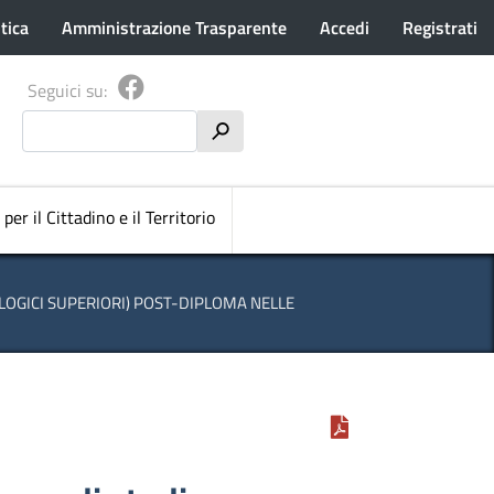
tica
Amministrazione Trasparente
Accedi
Registrati
Seguici su:
Cerca
h
pale
 per il Cittadino e il Territorio
OLOGICI SUPERIORI) POST-DIPLOMA NELLE