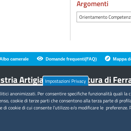
Argomenti
Orientamento Competenze
Albo camerale
Domande frequenti(FAQ)
Mappa de
di pagina
tria Artigianato Agricoltura di Fer
Impostazioni Privacy
litici anonimizzati. Per consentire specifiche funzionalità quali la 
Amministrazione Trasparente
Se
enso, cookie di terze parti che consentono alla terza parte di profil
ie di cookie di cui consente l’utilizzo e/o modificare le preferenze.
a
Bandi di gara
Bilanci
Concorsi e selezioni
Si
Procedimenti