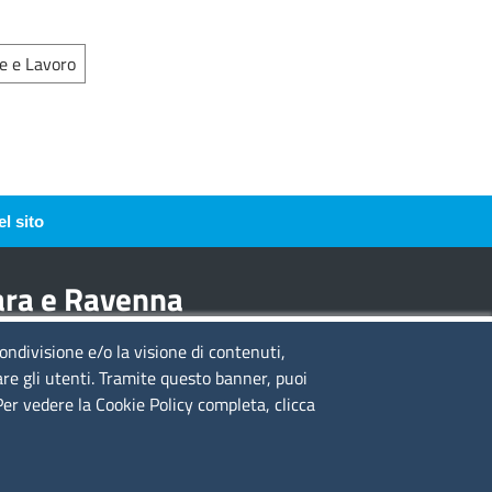
 e Lavoro
l sito
rara e Ravenna
condivisione e/o la visione di contenuti,
guici su
are gli utenti. Tramite questo banner, puoi
 Per vedere la Cookie Policy completa, clicca
to web