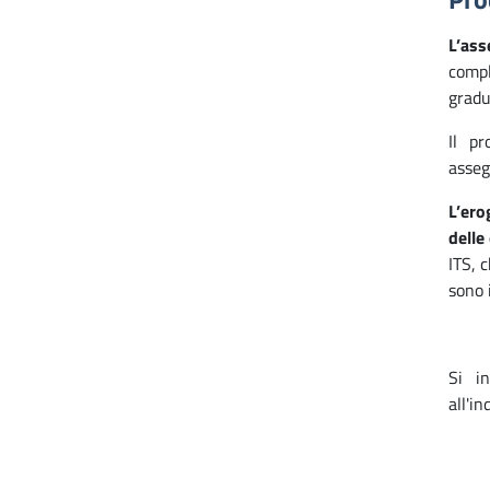
L’ass
comp
gradu
Il pr
asseg
L’ero
delle
ITS, 
sono i
Si i
all'in