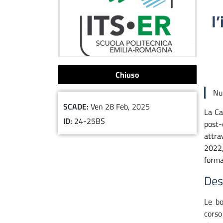
l
Chiuso
Nu
SCADE
Ven 28 Feb, 2025
La Ca
ID
24-25BS
post-
attra
2022,
forma
Des
Le bo
cors