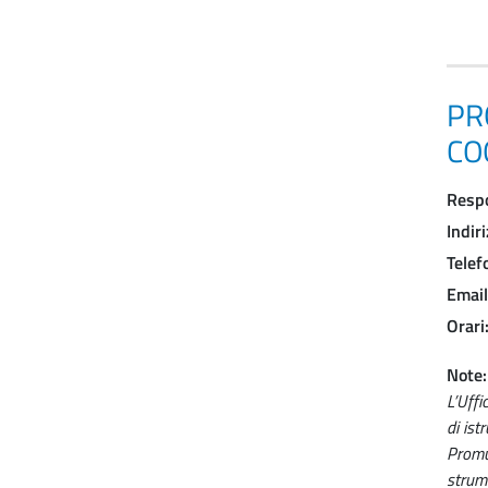
PR
CO
Resp
Indir
Telef
Email
Orari
Note
L’Uffi
di ist
Promuo
strume