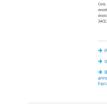
Cura, 
assist
associ
SACE, 
P
V
B
anno
Ferr